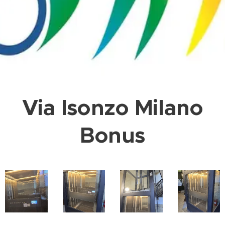
Via Isonzo Milano
Bonus