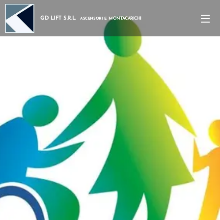
GD LIFT S.R.L.
MONTACARICHI
ASCENSORI E