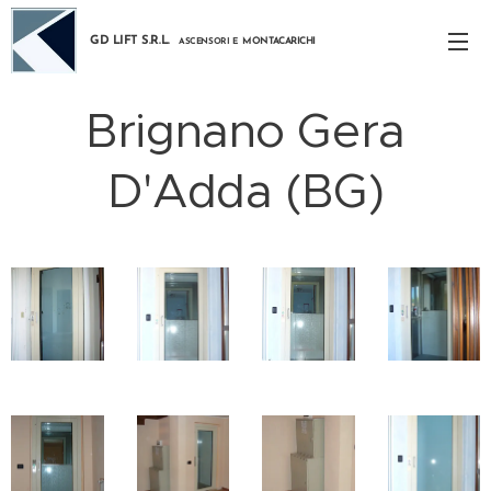
GD LIFT S.R.L.
MONTACARICHI
ASCENSORI E
Brignano Gera
D'Adda (BG)